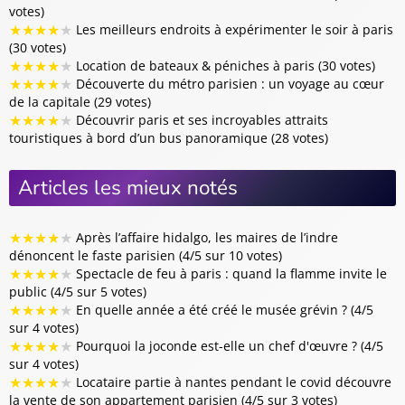
votes)
★
★
★
★
★
Les meilleurs endroits à expérimenter le soir à paris
(30 votes)
★
★
★
★
★
Location de bateaux & péniches à paris (30 votes)
★
★
★
★
★
Découverte du métro parisien : un voyage au cœur
de la capitale (29 votes)
★
★
★
★
★
Découvrir paris et ses incroyables attraits
touristiques à bord d’un bus panoramique (28 votes)
Articles les mieux notés
★
★
★
★
★
Après l’affaire hidalgo, les maires de l’indre
dénoncent le faste parisien (4/5 sur 10 votes)
★
★
★
★
★
Spectacle de feu à paris : quand la flamme invite le
public (4/5 sur 5 votes)
★
★
★
★
★
En quelle année a été créé le musée grévin ? (4/5
sur 4 votes)
★
★
★
★
★
Pourquoi la joconde est-elle un chef d'œuvre ? (4/5
sur 4 votes)
★
★
★
★
★
Locataire partie à nantes pendant le covid découvre
la vente de son appartement parisien (4/5 sur 3 votes)