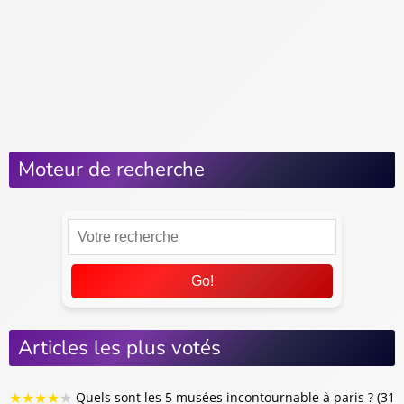
À voir et à faire
Vivre à Paris
Habiter à Paris
Le coin des pros
Se déplacer à Paris
Moteur de recherche
Go!
Articles les plus votés
★
★
★
★
★
Quels sont les 5 musées incontournable à paris ? (31