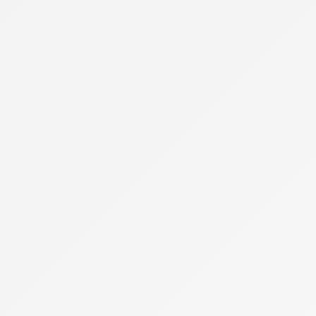
Actus Parisiennes
Sorties & Culture
Center Parcs Paris
Concerts & Spectacles
Disneyland Paris
Musées & Expositions
Restaurants & Gastronomie
Sortir le soir à Paris
Sports & Loisirs
Vie pratique
Visiter Paris
Musée du Louvre
Musée Grévin
Quartiers et balades
Shopping à Paris
Tour Eiffel