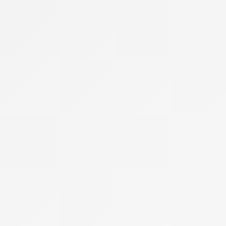
Restaurants & Gastronomie
Sortir le soir à Paris
Sports & Loisirs
Vie pratique
Visiter Paris
Musée du Louvre
Musée Grévin
Quartiers et balades
Shopping à Paris
Tour Eiffel
À voir et à faire
Vivre à Paris
Habiter à Paris
Le coin des pros
Se déplacer à Paris