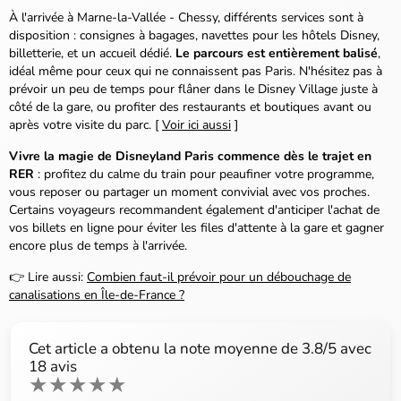
À l'arrivée à Marne-la-Vallée - Chessy, différents services sont à
disposition : consignes à bagages, navettes pour les hôtels Disney,
billetterie, et un accueil dédié.
Le parcours est entièrement balisé
,
idéal même pour ceux qui ne connaissent pas Paris. N'hésitez pas à
prévoir un peu de temps pour flâner dans le Disney Village juste à
côté de la gare, ou profiter des restaurants et boutiques avant ou
après votre visite du parc. [
Voir ici aussi
]
Vivre la magie de Disneyland Paris commence dès le trajet en
RER
: profitez du calme du train pour peaufiner votre programme,
vous reposer ou partager un moment convivial avec vos proches.
Certains voyageurs recommandent également d'anticiper l'achat de
vos billets en ligne pour éviter les files d'attente à la gare et gagner
encore plus de temps à l'arrivée.
👉 Lire aussi:
Combien faut-il prévoir pour un débouchage de
canalisations en Île-de-France ?
Cet article a obtenu la note moyenne de
3.8
/5 avec
18
avis
★
★
★
★
★