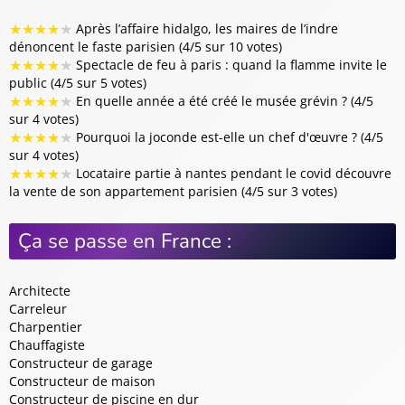
★
★
★
★
★
Après l’affaire hidalgo, les maires de l’indre
dénoncent le faste parisien (4/5 sur 10 votes)
★
★
★
★
★
Spectacle de feu à paris : quand la flamme invite le
public (4/5 sur 5 votes)
★
★
★
★
★
En quelle année a été créé le musée grévin ? (4/5
sur 4 votes)
★
★
★
★
★
Pourquoi la joconde est-elle un chef d'œuvre ? (4/5
sur 4 votes)
★
★
★
★
★
Locataire partie à nantes pendant le covid découvre
la vente de son appartement parisien (4/5 sur 3 votes)
Ça se passe en France :
Architecte
Carreleur
Charpentier
Chauffagiste
Constructeur de garage
Constructeur de maison
Constructeur de piscine en dur