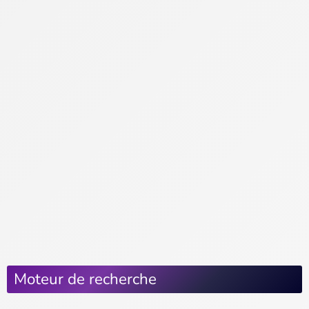
Vie pratique
Visiter Paris
Musée du Louvre
Musée Grévin
Quartiers et balades
Shopping à Paris
Tour Eiffel
À voir et à faire
Vivre à Paris
Habiter à Paris
Le coin des pros
Se déplacer à Paris
Moteur de recherche