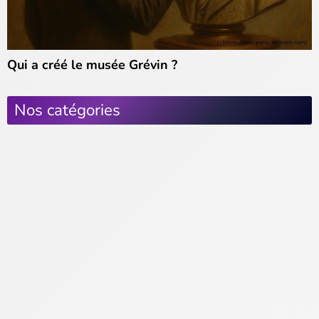
Qui a créé le musée Grévin ?
Nos catégories
Actus Parisiennes
Sorties & Culture
Center Parcs Paris
Concerts & Spectacles
Disneyland Paris
Musées & Expositions
Restaurants & Gastronomie
Sortir le soir à Paris
Sports & Loisirs