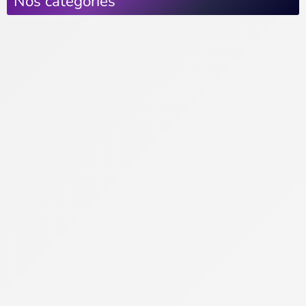
Nos catégories
Actus Parisiennes
Sorties & Culture
Center Parcs Paris
Concerts & Spectacles
Disneyland Paris
Musées & Expositions
Restaurants & Gastronomie
Sortir le soir à Paris
Sports & Loisirs
Vie pratique
Visiter Paris
Musée du Louvre
Musée Grévin
Quartiers et balades