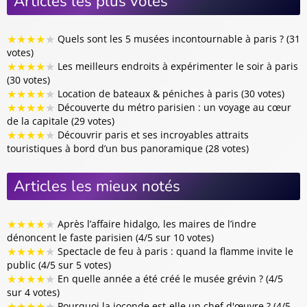
Articles les plus votés
★
★
★
★
★
Quels sont les 5 musées incontournable à paris ? (31
votes)
★
★
★
★
★
Les meilleurs endroits à expérimenter le soir à paris
(30 votes)
★
★
★
★
★
Location de bateaux & péniches à paris (30 votes)
★
★
★
★
★
Découverte du métro parisien : un voyage au cœur
de la capitale (29 votes)
★
★
★
★
★
Découvrir paris et ses incroyables attraits
touristiques à bord d’un bus panoramique (28 votes)
Articles les mieux notés
★
★
★
★
★
Après l’affaire hidalgo, les maires de l’indre
dénoncent le faste parisien (4/5 sur 10 votes)
★
★
★
★
★
Spectacle de feu à paris : quand la flamme invite le
public (4/5 sur 5 votes)
★
★
★
★
★
En quelle année a été créé le musée grévin ? (4/5
sur 4 votes)
★
★
★
★
★
Pourquoi la joconde est-elle un chef d'œuvre ? (4/5