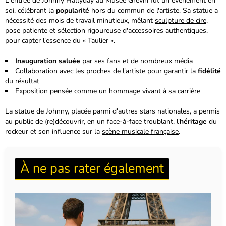
L'entrée de Johnny Hallyday au Musée Grévin fut un événement en
soi, célébrant la
popularité
hors du commun de l'artiste. Sa statue a
nécessité des mois de travail minutieux, mêlant
sculpture de cire
,
pose patiente et sélection rigoureuse d'accessoires authentiques,
pour capter l'essence du « Taulier ».
Inauguration saluée
par ses fans et de nombreux média
Collaboration avec les proches de l'artiste pour garantir la
fidélité
du résultat
Exposition pensée comme un hommage vivant
à sa carrière
La statue de Johnny, placée parmi d'autres stars nationales, a permis
au public de (re)découvrir, en un face-à-face troublant, l'
héritage
du
rockeur et son influence sur la
scène musicale française
.
À ne pas rater également