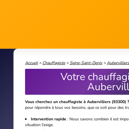
Accueil
>
Chauffagiste
>
Seine-Saint-Denis
>
Aubervillier
Votre chauffag
Aubervill
Vous cherchez un chauffagiste à Aubervilliers (93300) ?
pour répondre à tous vos besoins, que ce soit pour des tra
Intervention rapide
: Nous savons combien il est impor
situation l'exige.