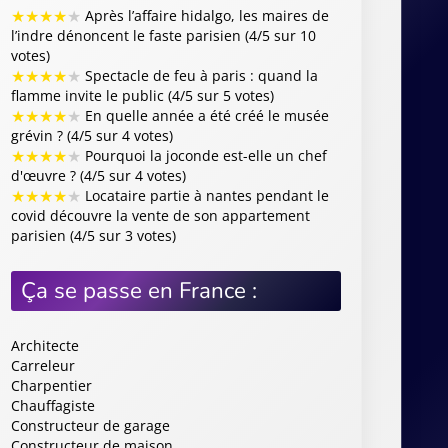
★
★
★
★
★
Après l’affaire hidalgo, les maires de
l’indre dénoncent le faste parisien (4/5 sur 10
votes)
★
★
★
★
★
Spectacle de feu à paris : quand la
flamme invite le public (4/5 sur 5 votes)
★
★
★
★
★
En quelle année a été créé le musée
grévin ? (4/5 sur 4 votes)
★
★
★
★
★
Pourquoi la joconde est-elle un chef
d'œuvre ? (4/5 sur 4 votes)
★
★
★
★
★
Locataire partie à nantes pendant le
covid découvre la vente de son appartement
parisien (4/5 sur 3 votes)
Ça se passe en France :
Architecte
Carreleur
Charpentier
Chauffagiste
Constructeur de garage
Constructeur de maison