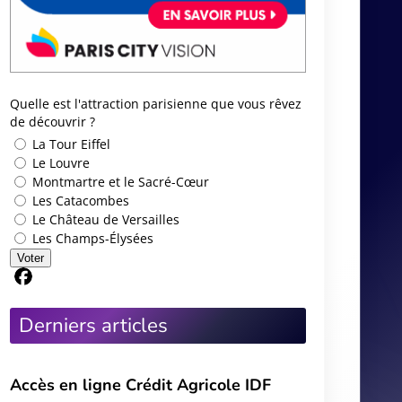
Quelle est l'attraction parisienne que vous rêvez
de découvrir ?
La Tour Eiffel
Le Louvre
Montmartre et le Sacré-Cœur
Les Catacombes
Le Château de Versailles
Les Champs-Élysées
Voter
Partager sur Facebook
Derniers articles
Accès en ligne Crédit Agricole IDF