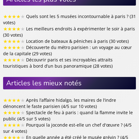
★
★
★
★
★
Quels sont les 5 musées incontournable à paris ? (31
votes)
★
★
★
★
★
Les meilleurs endroits à expérimenter le soir à paris
(30 votes)
★
★
★
★
★
Location de bateaux & péniches à paris (30 votes)
★
★
★
★
★
Découverte du métro parisien : un voyage au cœur
de la capitale (29 votes)
★
★
★
★
★
Découvrir paris et ses incroyables attraits
touristiques à bord d’un bus panoramique (28 votes)
Articles les mieux notés
★
★
★
★
★
Après l’affaire hidalgo, les maires de l’indre
dénoncent le faste parisien (4/5 sur 10 votes)
★
★
★
★
★
Spectacle de feu à paris : quand la flamme invite le
public (4/5 sur 5 votes)
★
★
★
★
★
Pourquoi la joconde est-elle un chef d'œuvre ? (4/5
sur 4 votes)
★
★
★
★
★
En quelle année a été créé le musée grévin ? (4/5