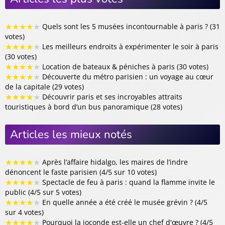
★
★
★
★
★
Quels sont les 5 musées incontournable à paris ? (31
votes)
★
★
★
★
★
Les meilleurs endroits à expérimenter le soir à paris
(30 votes)
★
★
★
★
★
Location de bateaux & péniches à paris (30 votes)
★
★
★
★
★
Découverte du métro parisien : un voyage au cœur
de la capitale (29 votes)
★
★
★
★
★
Découvrir paris et ses incroyables attraits
touristiques à bord d’un bus panoramique (28 votes)
Articles les mieux notés
★
★
★
★
★
Après l’affaire hidalgo, les maires de l’indre
dénoncent le faste parisien (4/5 sur 10 votes)
★
★
★
★
★
Spectacle de feu à paris : quand la flamme invite le
public (4/5 sur 5 votes)
★
★
★
★
★
En quelle année a été créé le musée grévin ? (4/5
sur 4 votes)
★
★
★
★
★
Pourquoi la joconde est-elle un chef d'œuvre ? (4/5