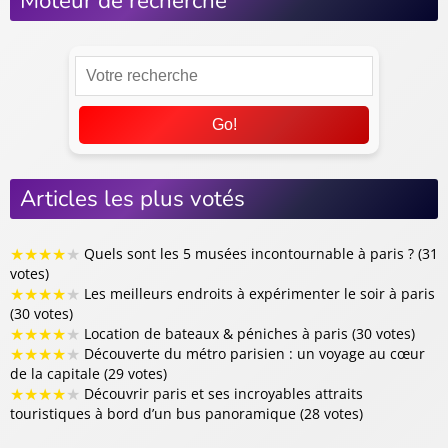
Moteur de recherche
Go!
Articles les plus votés
★
★
★
★
★
Quels sont les 5 musées incontournable à paris ? (31
votes)
★
★
★
★
★
Les meilleurs endroits à expérimenter le soir à paris
(30 votes)
★
★
★
★
★
Location de bateaux & péniches à paris (30 votes)
★
★
★
★
★
Découverte du métro parisien : un voyage au cœur
de la capitale (29 votes)
★
★
★
★
★
Découvrir paris et ses incroyables attraits
touristiques à bord d’un bus panoramique (28 votes)