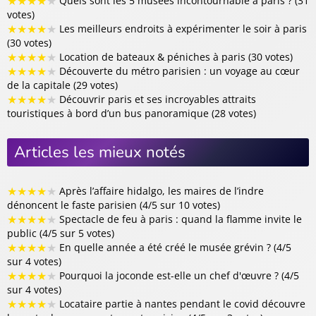
★
★
★
★
★
Quels sont les 5 musées incontournable à paris ? (31
votes)
★
★
★
★
★
Les meilleurs endroits à expérimenter le soir à paris
(30 votes)
★
★
★
★
★
Location de bateaux & péniches à paris (30 votes)
★
★
★
★
★
Découverte du métro parisien : un voyage au cœur
de la capitale (29 votes)
★
★
★
★
★
Découvrir paris et ses incroyables attraits
touristiques à bord d’un bus panoramique (28 votes)
Articles les mieux notés
★
★
★
★
★
Après l’affaire hidalgo, les maires de l’indre
dénoncent le faste parisien (4/5 sur 10 votes)
★
★
★
★
★
Spectacle de feu à paris : quand la flamme invite le
public (4/5 sur 5 votes)
★
★
★
★
★
En quelle année a été créé le musée grévin ? (4/5
sur 4 votes)
★
★
★
★
★
Pourquoi la joconde est-elle un chef d'œuvre ? (4/5
sur 4 votes)
★
★
★
★
★
Locataire partie à nantes pendant le covid découvre