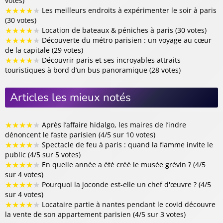
votes)
★
★
★
★
★
Les meilleurs endroits à expérimenter le soir à paris
(30 votes)
★
★
★
★
★
Location de bateaux & péniches à paris (30 votes)
★
★
★
★
★
Découverte du métro parisien : un voyage au cœur
de la capitale (29 votes)
★
★
★
★
★
Découvrir paris et ses incroyables attraits
touristiques à bord d’un bus panoramique (28 votes)
Articles les mieux notés
★
★
★
★
★
Après l’affaire hidalgo, les maires de l’indre
dénoncent le faste parisien (4/5 sur 10 votes)
★
★
★
★
★
Spectacle de feu à paris : quand la flamme invite le
public (4/5 sur 5 votes)
★
★
★
★
★
En quelle année a été créé le musée grévin ? (4/5
sur 4 votes)
★
★
★
★
★
Pourquoi la joconde est-elle un chef d'œuvre ? (4/5
sur 4 votes)
★
★
★
★
★
Locataire partie à nantes pendant le covid découvre
la vente de son appartement parisien (4/5 sur 3 votes)