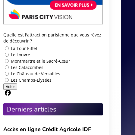
Quelle est l'attraction parisienne que vous rêvez
de découvrir ?
La Tour Eiffel
Le Louvre
Montmartre et le Sacré-Cœur
Les Catacombes
Le Château de Versailles
Les Champs-Élysées
Voter
Partager sur Facebook
Derniers articles
Accès en ligne Crédit Agricole IDF