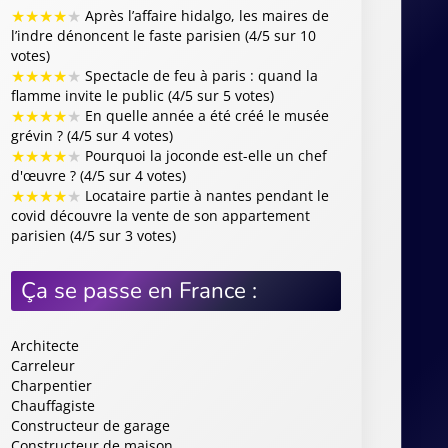
★
★
★
★
★
Après l’affaire hidalgo, les maires de
l’indre dénoncent le faste parisien (4/5 sur 10
votes)
★
★
★
★
★
Spectacle de feu à paris : quand la
flamme invite le public (4/5 sur 5 votes)
★
★
★
★
★
En quelle année a été créé le musée
grévin ? (4/5 sur 4 votes)
★
★
★
★
★
Pourquoi la joconde est-elle un chef
d'œuvre ? (4/5 sur 4 votes)
★
★
★
★
★
Locataire partie à nantes pendant le
covid découvre la vente de son appartement
parisien (4/5 sur 3 votes)
Ça se passe en France :
Architecte
Carreleur
Charpentier
Chauffagiste
Constructeur de garage
Constructeur de maison