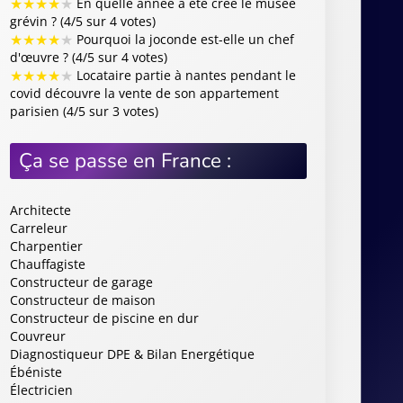
Constructeur de piscine en dur
Couvreur
Diagnostiqueur DPE & Bilan Energétique
Ébéniste
Électricien
Entrepreneur général
Entreprise d'Aménagement de terrasse
Entreprise d'Extension de maison
Entreprise d'Isolation des combles
Entreprise d'isolation par l'extérieur (ITE)
Entreprise de rénovation
Entreprise de Rénovation intérieure
Entreprise de Surélévation de toiture
Étancheur
Exterminateur de termites
Exterminateur punaises de lit
Façadier
Installateur d'abris de piscine
Installateur d'Adoucisseur d'eau
Installateur d'Alarme
Installateur d'Ascenseur Privatif
Installateur de baignoire à porte