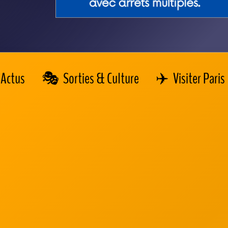
-Fossés
te facilement accessible
ur-des-Fossés
nt-Maur-des-Fossés (94210)
? Notre plateforme vous accompagne
cessible en quelques clics.
quelles que soient vos attentes et votre budget.
rvention effet immédiat grâce à notre réseau étendu à Saint-Maur-