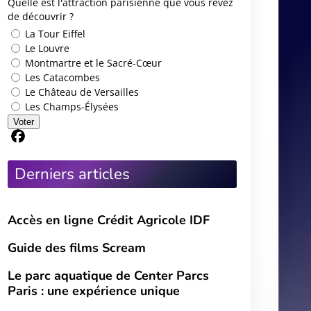
Guide des films Scream
Le parc aquatique de Center Parcs
Paris : une expérience unique
Nos catégories
Actus Parisiennes
Sorties & Culture
Center Parcs Paris
Concerts & Spectacles
Disneyland Paris
Musées & Expositions
Restaurants & Gastronomie
Sortir le soir à Paris
Sports & Loisirs