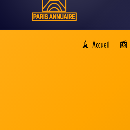
Accueil
>
Chauffagiste
>
Val-de-Marne
>
Saint-Maur-des
Trouvez un chauffagis
à Saint-Ma
À la recherche d'un
chauffagiste fiable et réactif à Sai
pour contacter les meilleurs artisans locaux, facilement ac
Simplicité
: Un service pensé pour vous, adapté à tous 
Réactivité
: Pour toute urgence, bénéficiez d'une inte