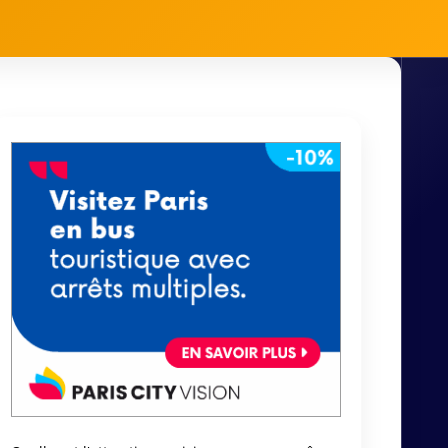
Quelle est l'attraction parisienne que vous rêvez
de découvrir ?
La Tour Eiffel
Le Louvre
Montmartre et le Sacré-Cœur
Les Catacombes
Le Château de Versailles
Les Champs-Élysées
Voter
Partager sur Facebook
Derniers articles
Accès en ligne Crédit Agricole IDF