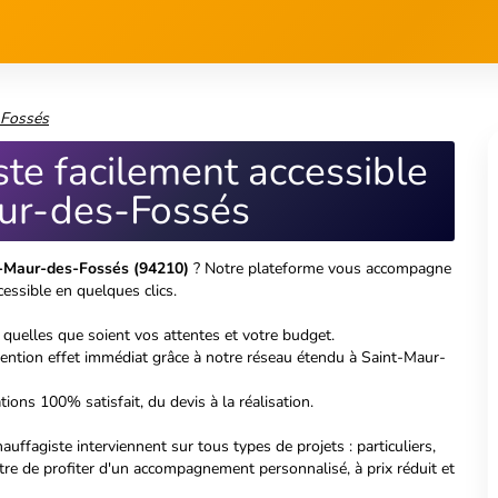
ions 100% satisfait, du devis à la réalisation.
uffagiste interviennent sur tous types de projets : particuliers,
tre de profiter d'un accompagnement personnalisé, à prix réduit et
électrique
 devis comparatifs
aux
électriciens
dans
 engagement.
5
6
7
8
9
u la ville de votre projet :