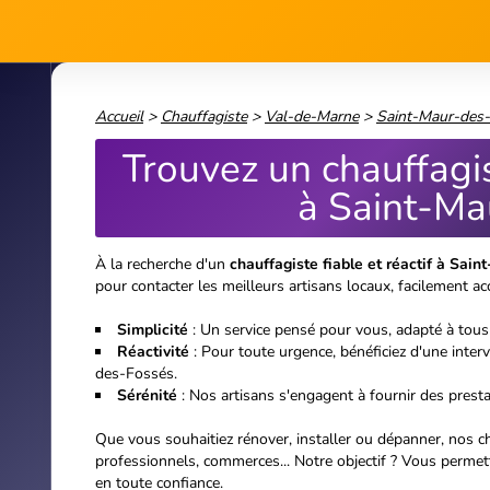
des-Fossés.
Sérénité
: Nos artisans s'engagent à fournir des prestat
Que vous souhaitiez rénover, installer ou dépanner, nos cha
professionnels, commerces...
Notre objectif ? Vous permet
en toute confiance.
Devis Chauffage 
En 5 minutes, demandez
3
votre région.
Gratuit, sans pub et sans
1
2
3
4
Entrez le code postal o