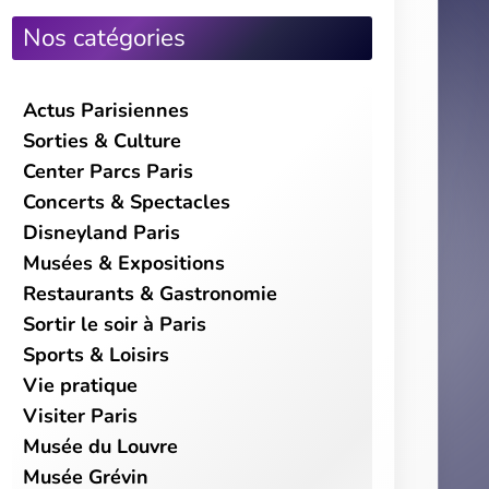
Vie pratique
Visiter Paris
Musée du Louvre
Musée Grévin
Quartiers et balades
Shopping à Paris
Tour Eiffel
À voir et à faire
Vivre à Paris
Habiter à Paris
Le coin des pros
Se déplacer à Paris
Moteur de recherche