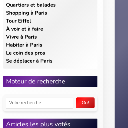
Go!
Articles les plus votés
★
★
★
★
★
Quels sont les 5 musées
incontournable à paris ? (31 votes)
★
★
★
★
★
Les meilleurs endroits à expérimenter
le soir à paris (30 votes)
★
★
★
★
★
Location de bateaux & péniches à
paris (30 votes)
★
★
★
★
★
Découverte du métro parisien : un
voyage au cœur de la capitale (29 votes)
★
★
★
★
★
Découvrir paris et ses incroyables
attraits touristiques à bord d’un bus
panoramique (28 votes)
Articles les mieux notés