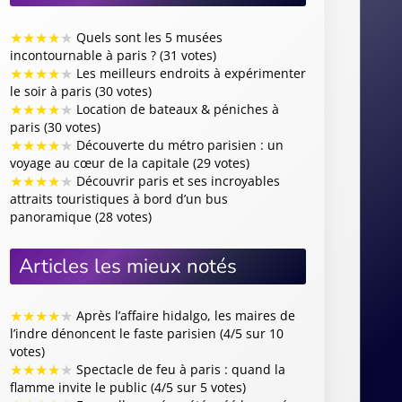
★
★
★
★
★
Après l’affaire hidalgo, les maires de
l’indre dénoncent le faste parisien (4/5 sur 10
votes)
★
★
★
★
★
Spectacle de feu à paris : quand la
flamme invite le public (4/5 sur 5 votes)
★
★
★
★
★
En quelle année a été créé le musée
grévin ? (4/5 sur 4 votes)
★
★
★
★
★
Pourquoi la joconde est-elle un chef
d'œuvre ? (4/5 sur 4 votes)
★
★
★
★
★
Locataire partie à nantes pendant le
covid découvre la vente de son appartement
parisien (4/5 sur 3 votes)
Ça se passe en France :
Architecte
Carreleur
Charpentier
Chauffagiste
Constructeur de garage
Constructeur de maison