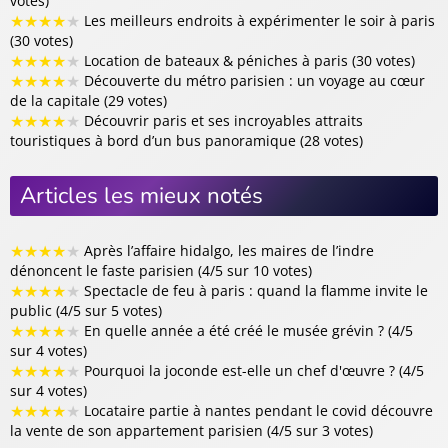
votes)
★
★
★
★
★
Les meilleurs endroits à expérimenter le soir à paris
(30 votes)
★
★
★
★
★
Location de bateaux & péniches à paris (30 votes)
★
★
★
★
★
Découverte du métro parisien : un voyage au cœur
de la capitale (29 votes)
★
★
★
★
★
Découvrir paris et ses incroyables attraits
touristiques à bord d’un bus panoramique (28 votes)
Articles les mieux notés
★
★
★
★
★
Après l’affaire hidalgo, les maires de l’indre
dénoncent le faste parisien (4/5 sur 10 votes)
★
★
★
★
★
Spectacle de feu à paris : quand la flamme invite le
public (4/5 sur 5 votes)
★
★
★
★
★
En quelle année a été créé le musée grévin ? (4/5
sur 4 votes)
★
★
★
★
★
Pourquoi la joconde est-elle un chef d'œuvre ? (4/5
sur 4 votes)
★
★
★
★
★
Locataire partie à nantes pendant le covid découvre
la vente de son appartement parisien (4/5 sur 3 votes)