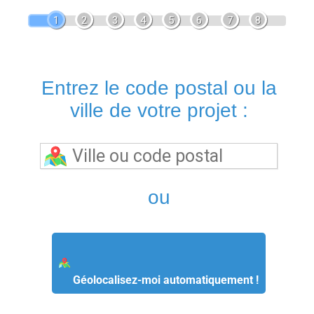
1
2
3
4
5
6
7
8
Entrez le code postal ou la
ville de votre projet :
ou
Géolocalisez-moi automatiquement !