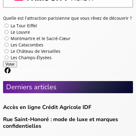
Quelle est l'attraction parisienne que vous rêvez de découvrir ?
La Tour Eiffel
Le Louvre
Montmartre et le Sacré-Cœur
Les Catacombes
Le Château de Versailles
Les Champs-Élysées
Voter
Partager sur Facebook
Derniers articles
Accès en ligne Crédit Agricole IDF
Rue Saint-Honoré : mode de luxe et marques
confidentielles